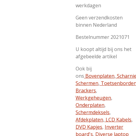
werkdagen
Geen verzendkosten
binnen Nederland
Bestelnummer 2021071
U koopt altijd bij ons het
afgebeelde artikel
Ook bij
ons
Bovenplaten
,
Scharni
Schermen
,
Toetsenborde
Brackers
,
Werkgeheugen
,
Onderplaten
,
Schermdeksels
,
Afdekplaten
,
LCD Kabels
,
DVD Kapjes
,
Inverter
board's
,
Diverse laptop