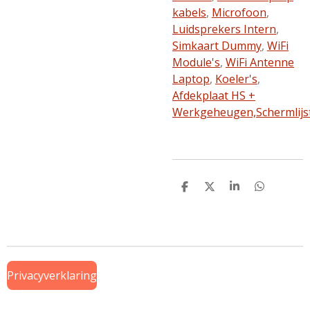
kabels
,
Microfoon
,
Luidsprekers Intern
,
Simkaart Dummy
,
WiFi
Module's
,
WiFi Antenne
Laptop
,
Koeler's
,
Afdekplaat HS +
Werkgeheugen,
Schermlijs
D
D
S
D
e
e
h
e
l
e
a
l
e
l
r
e
n
e
n
Privacyverklaring