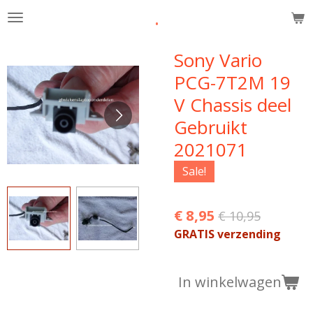
.
Ga
direct
naar
Sony Vario
de
PCG-7T2M 19
hoofdinhoud
V Chassis deel
Gebruikt
2021071
Sale!
€ 8,95
€ 10,95
GRATIS verzending
In winkelwagen