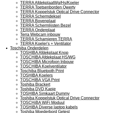
TERRA AfdekplaatWg/Hs/Koeler
TERRA Toetsenborden Qwerty
TERRA Koppelstuk Optical Drive Connector
TERRA Schermdeksel
TERRA Bovenplaat
TERRA Schermlijsten Bezel
TERRA Onderplaat
Terra Webcam inbouw
TERRA Scharnieren TERRA
TERRA Koeler's + Ventilator
Toschiba Onderdelen
TOSHIBA Afdekplaat Knop
TOSCHIBA Afdekplaat HS/WG
TOSCHIBA Microfoon Inbouw
TOSCHIBA Koelventilator
Toschiba Bluetooth Print
TOSHIBA Koelers
TOSCHIBA VGA Print
Toshiba Brackert
Toshiba DVD Kapje
TOSHIBA Simkaart Dummy
Toshiba Koppelstuk Optical Drive Connector
TOSCHiBA WiFi Moduul
TOSHIBA Diverse laptop kabels
Toshiba Moederbord Getest