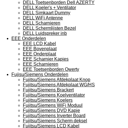
DELL Toetsenborden Dell AZERTY
DELL Koeler's + Ventilator
DELL Simkaart Dummy
DELL WiFi Antenne
DELL Scharnieren
DELL Schermlijsten Bezel
DELL Luidspreker inb
EEE Onderdelen
EEE LCD Kabel
EEE Bovenplaat
EEE Onderplaat
EEE Scharnier Kapjes
EEE Scharnieren
EEE Toetsenborden Qwerty
Fujisu/Siemens Onderdelen
Fujitsu/Siemens Afdekplaat Knop
Fujitsu/Siemens Afdekplaat WG/HS
Fujitsu/Siemens Brackert
Fujitsu/Siemens Koelventilator
Fujitsu/Siemens Koelers
Fujitsu/Siemens WiFi Moduul
Fujitsu/Siemens DVD Kapje
Fujitsu/Siemens Inverter Board
Fujitsu/Siemens Scherm deksel
Fujitsu/Siemens LCD Kabel