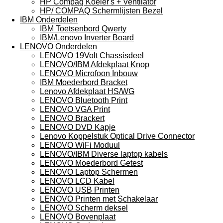
HP Compaq Koeler's + Ventilator
HP/ COMPAQ Schermlijsten Bezel
IBM Onderdelen
IBM Toetsenbord Qwerty
IBM/Lenovo Inverter Board
LENOVO Onderdelen
LENOVO 19Volt Chassisdeel
LENOVO/IBM Afdekplaat Knop
LENOVO Microfoon Inbouw
IBM Moederbord Bracket
Lenovo Afdekplaat HS/WG
LENOVO Bluetooth Print
LENOVO VGA Print
LENOVO Brackert
LENOVO DVD Kapje
Lenovo Koppelstuk Optical Drive Connector
LENOVO WiFi Moduul
LENOVO/IBM Diverse laptop kabels
LENOVO Moederbord Getest
LENOVO Laptop Schermen
LENOVO LCD Kabel
LENOVO USB Printen
LENOVO Printen met Schakelaar
LENOVO Scherm deksel
LENOVO Bovenplaat