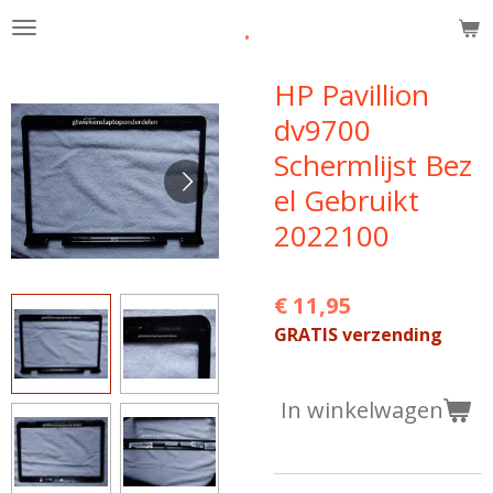
.
Ga
direct
naar
HP Pavillion
de
dv9700
hoofdinhoud
Schermlijst Bez
el Gebruikt
2022100
€ 11,95
GRATIS verzending
In winkelwagen