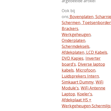
afgebeelde artikel
Ook bij
ons
Bovenplaten
,
Scharni
Schermen
,
Toetsenborde
Brackers
,
Werkgeheugen
,
Onderplaten
,
Schermdeksels
,
Afdekplaten
,
LCD Kabels
,
DVD Kapjes
,
Inverter
board's
,
Diverse laptop
kabels
,
Microfoon
,
Luidsprekers Intern
,
Simkaart Dummy
,
WiFi
Module's
,
WiFi Antenne
Laptop
,
Koeler's
,
Afdekplaat HS +
Werkgeheugen,
Schermlijs