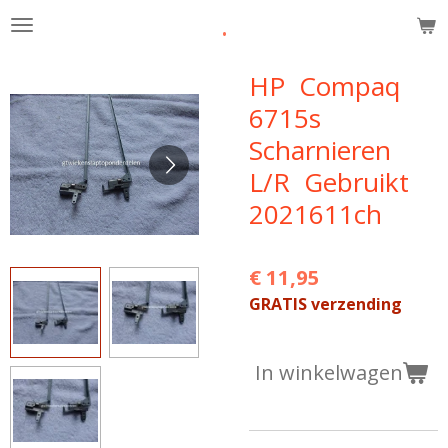
.
Ga
direct
naar
HP Compaq
de
6715s
hoofdinhoud
Scharnieren
L/R Gebruikt
2021611ch
€ 11,95
GRATIS verzending
In winkelwagen