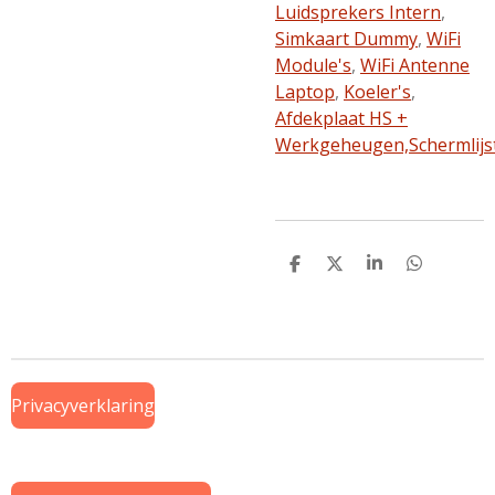
Luidsprekers Intern
,
Simkaart Dummy
,
WiFi
Module's
,
WiFi Antenne
Laptop
,
Koeler's
,
Afdekplaat HS +
Werkgeheugen,
Schermlijs
D
D
S
D
e
e
h
e
l
e
a
l
e
l
r
e
n
e
n
Privacyverklaring