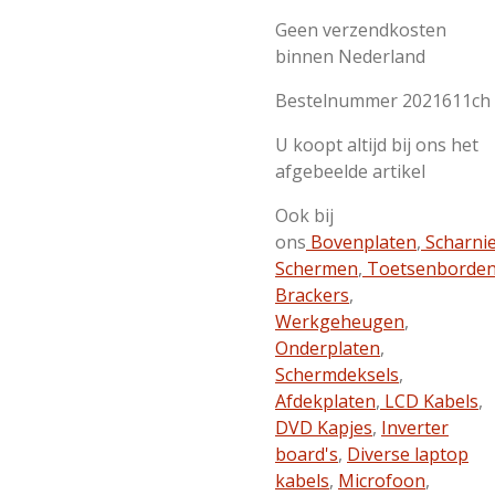
Geen verzendkosten
binnen Nederland
Bestelnummer 2021611ch
U koopt altijd bij ons het
afgebeelde artikel
Ook bij
ons
Bovenplaten
,
Scharni
Schermen
,
Toetsenborde
Brackers
,
Werkgeheugen
,
Onderplaten
,
Schermdeksels
,
Afdekplaten
,
LCD Kabels
,
DVD Kapjes
,
Inverter
board's
,
Diverse laptop
kabels
,
Microfoon
,