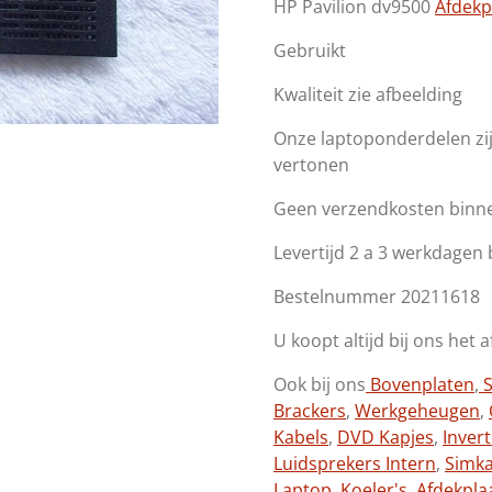
HP Pavilion dv9500
Afdekp
Gebruikt
Kwaliteit zie afbeelding
Onze laptoponderdelen zi
vertonen
Geen verzendkosten binn
Levertijd 2 a 3 werkdagen
Bestelnummer 20211618
U koopt altijd bij ons het 
Ook bij ons
Bovenplaten
,
S
Brackers
,
Werkgeheugen
,
Kabels
,
DVD Kapjes
,
Inver
Luidsprekers Intern
,
Simk
Laptop
,
Koeler's
,
Afdekpla