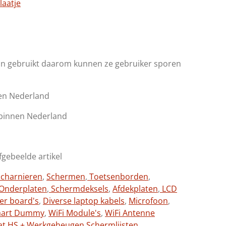
laatje
jn gebruikt daarom kunnen ze gebruiker sporen
en Nederland
 binnen Nederland
afgebeelde artikel
charnieren
,
Schermen
,
Toetsenborden
,
Onderplaten
,
Schermdeksels
,
Afdekplaten
,
LCD
ter board's
,
Diverse laptop kabels
,
Microfoon
,
aart Dummy
,
WiFi Module's
,
WiFi Antenne
at HS + Werkgeheugen,
Schermlijsten,