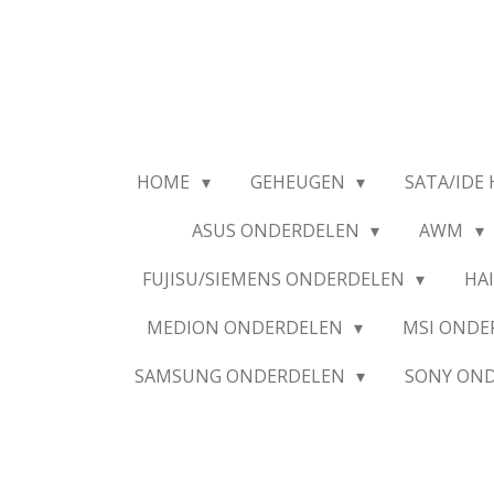
Ga
direct
naar
de
hoofdinhoud
HOME
GEHEUGEN
SATA/IDE 
ASUS ONDERDELEN
AWM
FUJISU/SIEMENS ONDERDELEN
HA
MEDION ONDERDELEN
MSI OND
SAMSUNG ONDERDELEN
SONY ON