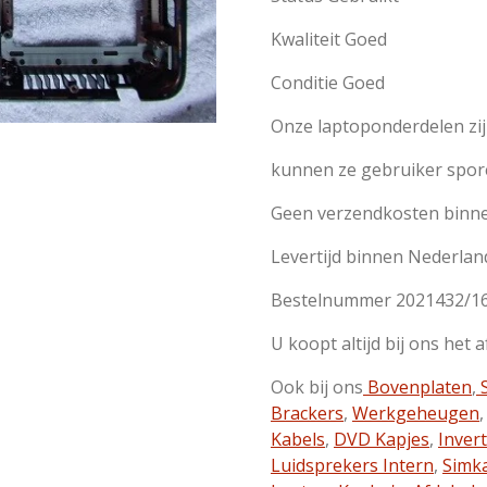
Kwaliteit Goed
Conditie Goed
Onze laptoponderdelen zi
kunnen ze gebruiker spor
Geen verzendkosten binn
Levertijd binnen Nederlan
Bestelnummer 2021432/1
U koopt altijd bij ons het 
Ook bij ons
Bovenplaten
,
S
Brackers
,
Werkgeheugen
Kabels
,
DVD Kapjes
,
Inver
Luidsprekers Intern
,
Simk