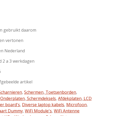
jn gebruikt daarom
en vertonen
en Nederland
d 2 a 3 werkdagen
6
afgebeelde artikel
charnieren
,
Schermen
,
Toetsenborden
,
,
Onderplaten
,
Schermdeksels
,
Afdekplaten
,
LCD
ter board's
,
Diverse laptop kabels
,
Microfoon
,
aart Dummy
,
WiFi Module's
,
WiFi Antenne