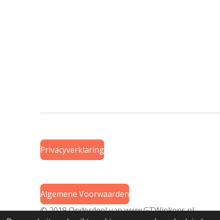
Privacyverklaring
Algemene Voorwaarden
© 2019 Onderdeel van
www.GTWiekens.nl