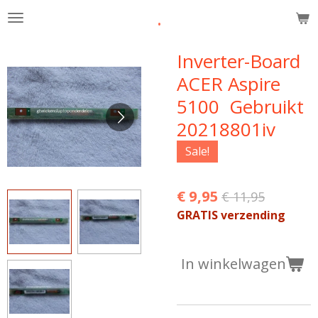
.
Ga
direct
naar
Inverter-Board
de
ACER Aspire
hoofdinhoud
5100 Gebruikt
20218801iv
Sale!
€ 9,95
€ 11,95
GRATIS verzending
In winkelwagen