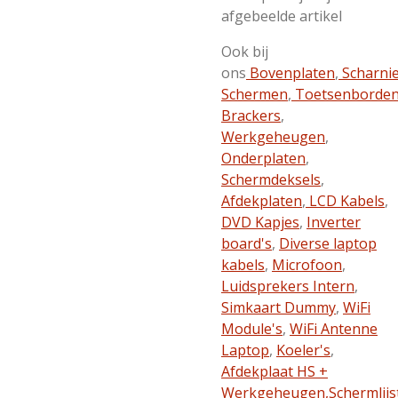
afgebeelde artikel
Ook bij
ons
Bovenplaten
,
Scharni
Schermen
,
Toetsenborde
Brackers
,
Werkgeheugen
,
Onderplaten
,
Schermdeksels
,
Afdekplaten
,
LCD Kabels
,
DVD Kapjes
,
Inverter
board's
,
Diverse laptop
kabels
,
Microfoon
,
Luidsprekers Intern
,
Simkaart Dummy
,
WiFi
Module's
,
WiFi Antenne
Laptop
,
Koeler's
,
Afdekplaat HS +
Werkgeheugen,
Schermlijs