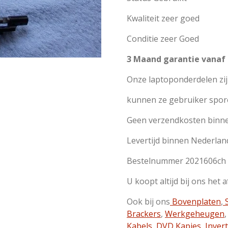
Kwaliteit zeer goed
Conditie zeer Goed
3 Maand garantie vanaf
Onze laptoponderdelen zi
kunnen ze gebruiker spor
Geen verzendkosten binn
Levertijd binnen Nederlan
Bestelnummer 2021606ch
U koopt altijd bij ons het 
Ook bij ons
Bovenplaten
,
S
Brackers
,
Werkgeheugen
Kabels
,
DVD Kapjes
,
Inver