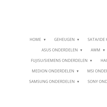
Ga
direct
naar
de
hoofdinhoud
HOME
GEHEUGEN
SATA/IDE 
ASUS ONDERDELEN
AWM
FUJISU/SIEMENS ONDERDELEN
HA
MEDION ONDERDELEN
MSI OND
SAMSUNG ONDERDELEN
SONY ON