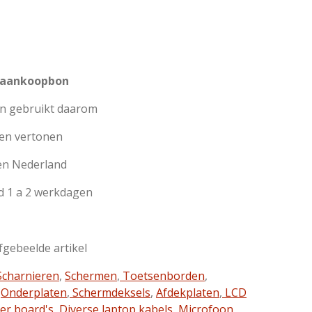
 aankoopbon
jn gebruikt daarom
en vertonen
en Nederland
d 1 a 2 werkdagen
afgebeelde artikel
charnieren
,
Schermen
,
Toetsenborden
,
,
Onderplaten
,
Schermdeksels
,
Afdekplaten
,
LCD
ter board's
,
Diverse laptop kabels
,
Microfoon
,