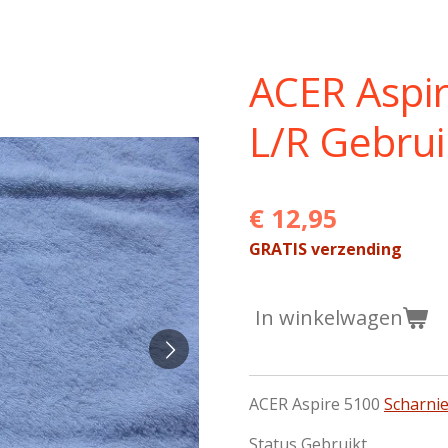
ACER Aspi
L/R Gebru
€ 12,95
GRATIS verzending
In winkelwagen
ACER Aspire 5100
Scharni
Status Gebruikt