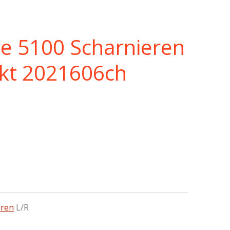
re 5100 Scharnieren
ikt 2021606ch
eren
L/R