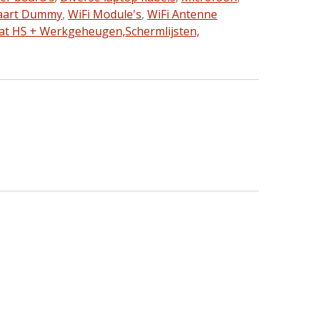
aart Dummy
,
WiFi Module's
,
WiFi Antenne
at HS + Werkgeheugen,
Schermlijsten,