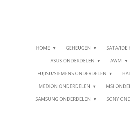
Ga
direct
naar
de
hoofdinhoud
HOME
GEHEUGEN
SATA/IDE 
ASUS ONDERDELEN
AWM
FUJISU/SIEMENS ONDERDELEN
HA
MEDION ONDERDELEN
MSI OND
SAMSUNG ONDERDELEN
SONY ON