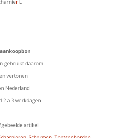
charnie
r
L
 aankoopbon
jn gebruikt daarom
en vertonen
en Nederland
d 2 a 3 werkdagen
afgebeelde artikel
charnieren
,
Schermen
,
Toetsenborden
,