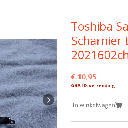
Toshiba Sa
Scharnier 
2021602c
€ 10,95
GRATIS verzending
In winkelwagen