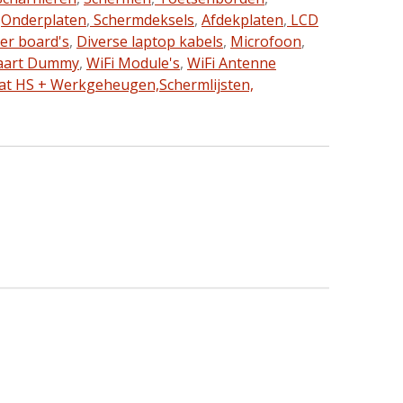
,
Onderplaten
,
Schermdeksels
,
Afdekplaten
,
LCD
ter board's
,
Diverse laptop kabels
,
Microfoon
,
aart Dummy
,
WiFi Module's
,
WiFi Antenne
at HS + Werkgeheugen,
Schermlijsten,