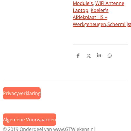
Module's
,
WiFi Antenne
Laptop
,
Koeler's
,
Afdekplaat HS +
Werkgeheugen,
Schermlijs
D
D
S
D
e
e
h
e
l
e
a
l
e
l
r
e
n
e
n
Privacyverklaring
Algemene Voorwaarden
© 2019 Onderdeel van
www.GTWiekens.nl