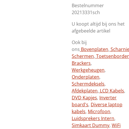
Bestelnummer
20213331sch
U koopt altijd bij ons het
afgebeelde artikel
Ook bij
ons
Bovenplaten
,
Scharni
Schermen
,
Toetsenborde
Brackers
,
Werkgeheugen
,
Onderplaten
,
Schermdeksels
,
Afdekplaten
,
LCD Kabels
,
DVD Kapjes
,
Inverter
board's
,
Diverse laptop
kabels
,
Microfoon
,
Luidsprekers Intern
,
Simkaart Dummy
,
WiFi