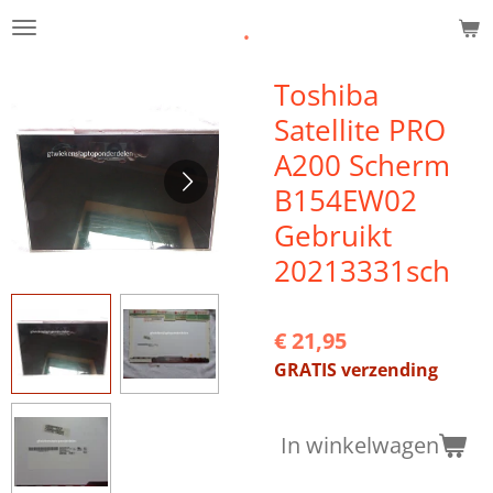
.
Ga
direct
naar
Toshiba
de
Satellite PRO
hoofdinhoud
A200 Scherm
B154EW02
Gebruikt
20213331sch
€ 21,95
GRATIS verzending
In winkelwagen