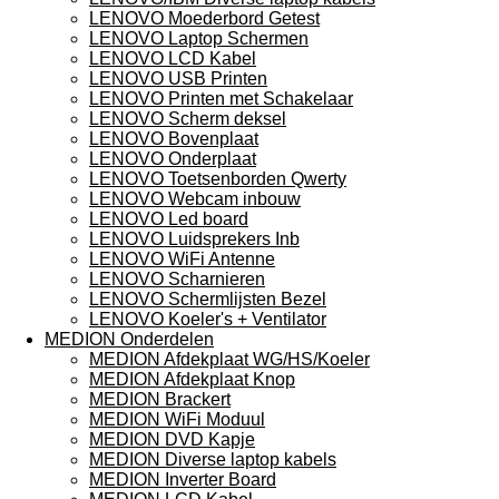
LENOVO Moederbord Getest
LENOVO Laptop Schermen
LENOVO LCD Kabel
LENOVO USB Printen
LENOVO Printen met Schakelaar
LENOVO Scherm deksel
LENOVO Bovenplaat
LENOVO Onderplaat
LENOVO Toetsenborden Qwerty
LENOVO Webcam inbouw
LENOVO Led board
LENOVO Luidsprekers Inb
LENOVO WiFi Antenne
LENOVO Scharnieren
LENOVO Schermlijsten Bezel
LENOVO Koeler's + Ventilator
MEDION Onderdelen
MEDION Afdekplaat WG/HS/Koeler
MEDION Afdekplaat Knop
MEDION Brackert
MEDION WiFi Moduul
MEDION DVD Kapje
MEDION Diverse laptop kabels
MEDION Inverter Board