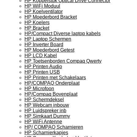
HP Koppelstuk Optical Drive Connector
HP WiFi Moduul
HP Koelventilator
HP Moederbord Bracket
HP Koelers
HP Bracket
HP/Compact Diverse laptop kabels
HP Laptop Schermen
HP Inverter Board
HP Moederbord Getest
HP LCD Kabel
HP Toetsenborden Compaq Qwerty
HP Printen Audio
HP Printen USB
HP Printen met Schakelaars
HP/COMPAQ Onderplaat
HP Microfoon
HP/Compaq Bovenplaat
HP Schermdeksel
HP Webcam inbouw
HP Luidspreker inb
HP Simkaart Dummy
HP WiFi Antenne
HP/ COMPAQ Scharnieren
HP Scharnierkapjes