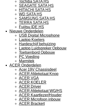
Tochiba SATA HS
SEAGATE SATA HS
HITACHI SATA HS
WD SATA HS
SAMSUNG SATA HS
TERRA SATA HS
Fujitsu IDE HS
Nieuwe Onderdelen
USB Digital Microphone
Laptop Koelers
Hardeschijf behuizing
Laptop Luidspreker Opbouw
Toetsenbord Opbouw
PC Voeding
Marmitek
ACER Onderdelen
Acer 19V Chassisdeel
ACER Afdekplaat Knop
ACER VGA
ACER KOELER
ACER Driver
ACER Afdekplaat WG/HS
ACER Kaartlezer/Houder
ACER Microfoon inbouw
ACER Brackert