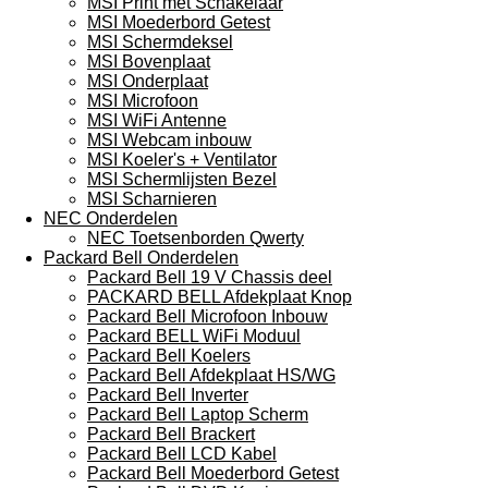
MSI Print met Schakelaar
MSI Moederbord Getest
MSI Schermdeksel
MSI Bovenplaat
MSI Onderplaat
MSI Microfoon
MSI WiFi Antenne
MSI Webcam inbouw
MSI Koeler's + Ventilator
MSI Schermlijsten Bezel
MSI Scharnieren
NEC Onderdelen
NEC Toetsenborden Qwerty
Packard Bell Onderdelen
Packard Bell 19 V Chassis deel
PACKARD BELL Afdekplaat Knop
Packard Bell Microfoon Inbouw
Packard BELL WiFi Moduul
Packard Bell Koelers
Packard Bell Afdekplaat HS/WG
Packard Bell Inverter
Packard Bell Laptop Scherm
Packard Bell Brackert
Packard Bell LCD Kabel
Packard Bell Moederbord Getest