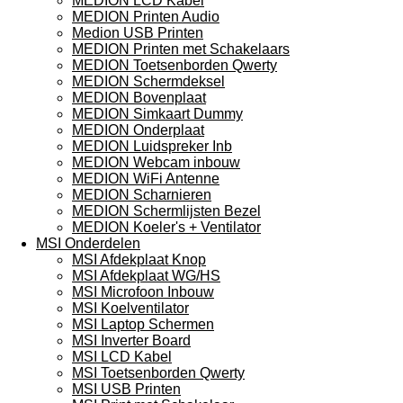
MEDION LCD Kabel
MEDION Printen Audio
Medion USB Printen
MEDION Printen met Schakelaars
MEDION Toetsenborden Qwerty
MEDION Schermdeksel
MEDION Bovenplaat
MEDION Simkaart Dummy
MEDION Onderplaat
MEDION Luidspreker Inb
MEDION Webcam inbouw
MEDION WiFi Antenne
MEDION Scharnieren
MEDION Schermlijsten Bezel
MEDION Koeler's + Ventilator
MSI Onderdelen
MSI Afdekplaat Knop
MSI Afdekplaat WG/HS
MSI Microfoon Inbouw
MSI Koelventilator
MSI Laptop Schermen
MSI Inverter Board
MSI LCD Kabel
MSI Toetsenborden Qwerty
MSI USB Printen