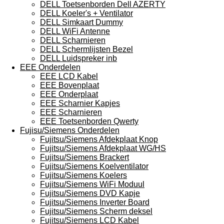
DELL Toetsenborden Dell AZERTY
DELL Koeler's + Ventilator
DELL Simkaart Dummy
DELL WiFi Antenne
DELL Scharnieren
DELL Schermlijsten Bezel
DELL Luidspreker inb
EEE Onderdelen
EEE LCD Kabel
EEE Bovenplaat
EEE Onderplaat
EEE Scharnier Kapjes
EEE Scharnieren
EEE Toetsenborden Qwerty
Fujisu/Siemens Onderdelen
Fujitsu/Siemens Afdekplaat Knop
Fujitsu/Siemens Afdekplaat WG/HS
Fujitsu/Siemens Brackert
Fujitsu/Siemens Koelventilator
Fujitsu/Siemens Koelers
Fujitsu/Siemens WiFi Moduul
Fujitsu/Siemens DVD Kapje
Fujitsu/Siemens Inverter Board
Fujitsu/Siemens Scherm deksel
Fujitsu/Siemens LCD Kabel