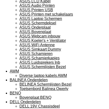
ASUS LCD Kabel
ASUS Audio Printen
ASUS Printen USB
ASUS Printen met schakelaars
ASUS Laptop Schermen
ASUS Schermdeksel
ASUS Onderplaat
ASUS Bovenplaat
ASUS Webcam inbouw
ASUS Koeler's + Ventilator
ASUS WiFi Antenne
ASUS Simkaart Dummy
ASUS Scharnieren
ASUS Scharnierkapjes
ASUS Luidsprekers Inb
ASUS Schermlijsten Bezel
AWM
Diverse laptop kabels AWM
BALINEA Onderdelen
BELINEA Schermlijsten Bezel
Toetsenbord Balinea Qwerty
BENQ
Bovenplaat BENQ
DELL Onderdelen
DELL 19V Chassisdeel