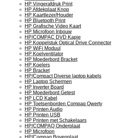
HP Vingerafdruk Print
HP Afdekplaat Knop
HP Kaartlezer/Houder
HP Bluetooth Print
HP Grafische Video Kaart
HP Microfoon Inbouw
HP/COMPAC DVD Kapje
HP Koppelstuk Optical Drive Connector
HP WiFi Moduul
HP Koelventilator
HP Moederbord Bracket
HP Koelers
HP Bracket
HP/Compact Diverse laptop kabels
HP Laptop Schermen
HP Inverter Board
HP Moederbord Getest
HP LCD Kabel
HP Toetsenborden Compaq Qwerty
HP Printen Audio
HP Printen USB
HP Printen met Schakelaars
HP/COMPAQ Onderplaat
HP Microfoon
HP/Compaq Bovenplaat