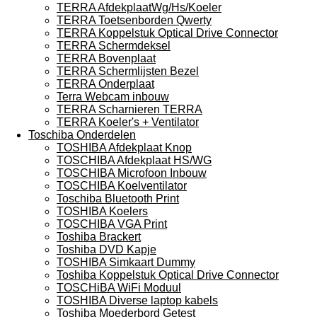
TERRA AfdekplaatWg/Hs/Koeler
TERRA Toetsenborden Qwerty
TERRA Koppelstuk Optical Drive Connector
TERRA Schermdeksel
TERRA Bovenplaat
TERRA Schermlijsten Bezel
TERRA Onderplaat
Terra Webcam inbouw
TERRA Scharnieren TERRA
TERRA Koeler's + Ventilator
Toschiba Onderdelen
TOSHIBA Afdekplaat Knop
TOSCHIBA Afdekplaat HS/WG
TOSCHIBA Microfoon Inbouw
TOSCHIBA Koelventilator
Toschiba Bluetooth Print
TOSHIBA Koelers
TOSCHIBA VGA Print
Toshiba Brackert
Toshiba DVD Kapje
TOSHIBA Simkaart Dummy
Toshiba Koppelstuk Optical Drive Connector
TOSCHiBA WiFi Moduul
TOSHIBA Diverse laptop kabels
Toshiba Moederbord Getest