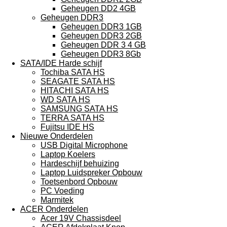
Geheugen DD2 4GB
Geheugen DDR3
Geheugen DDR3 1GB
Geheugen DDR3 2GB
Geheugen DDR 3 4 GB
Geheugen DDR3 8Gb
SATA/IDE Harde schijf
Tochiba SATA HS
SEAGATE SATA HS
HITACHI SATA HS
WD SATA HS
SAMSUNG SATA HS
TERRA SATA HS
Fujitsu IDE HS
Nieuwe Onderdelen
USB Digital Microphone
Laptop Koelers
Hardeschijf behuizing
Laptop Luidspreker Opbouw
Toetsenbord Opbouw
PC Voeding
Marmitek
ACER Onderdelen
Acer 19V Chassisdeel