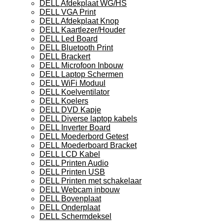
DELL Afdekplaat WG/HS
DELL VGA Print
DELL Afdekplaat Knop
DELL Kaartlezer/Houder
DELL Led Board
DELL Bluetooth Print
DELL Brackert
DELL Microfoon Inbouw
DELL Laptop Schermen
DELL WiFi Moduul
DELL Koelventilator
DELL Koelers
DELL DVD Kapje
DELL Diverse laptop kabels
DELL Inverter Board
DELL Moederbord Getest
DELL Moederboard Bracket
DELL LCD Kabel
DELL Printen Audio
DELL Printen USB
DELL Printen met schakelaar
DELL Webcam inbouw
DELL Bovenplaat
DELL Onderplaat
DELL Schermdeksel