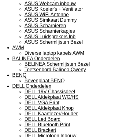
ASUS Webcam inbouw
ASUS Koeler's + Ventilator
ASUS WiFi Antenne
ASUS Simkaart Dummy
ASUS Scharnieren
ASUS Scharnierkapjes
ASUS Luidsprekers Inb
ASUS Schermlijsten Bezel
AWM
Diverse laptop kabels AWM
BALINEA Onderdelen
BELINEA Schermlijsten Bezel
Toetsenbord Balinea Qwerty
BENQ
Bovenplaat BENQ
DELL Onderdelen
DELL 19V Chassisdeel
DELL Afdekplaat WG/HS
DELL VGA Print
DELL Afdekplaat Knop
DELL Kaartlezer/Houder
DELL Led Board
DELL Bluetooth Print
DELL Brackert
DELL Microfoon Inbouw