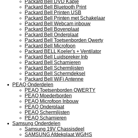
Packard Bell DVD Kapje
Packard Bell Bluetooth Print
Packard Bell Printen USB
Packard Bell Printen met Schakelaar
Packard Bell Webcam inbouw
Packard Bell Bovenplaat
Packard Bell Onderplaat
Packard Bell Toetsenborden Qwerty
Packard Bell Microfoon
Packard BELL Koeler's + Ventilator
Packard Bell Luidspreker Inb
Packard Bell Scharnieren
Packard Bell Schermlijsten
Packard Bell Schermdeksel
Packard Bell WiFi Antenne
PEAQ Onderdelen
PEAQ Toetsenborden QWERTY
PEAQ Moederborden
PEAQ Microfoon Inbouw
PEAQ Onderplaat
PEAQ Schermlijsten
PEAQ Scharnieren
Samsung Onderdelen
Samsung 19V Chassisdeel
SAMSUNG Afdekplaat WG/HS