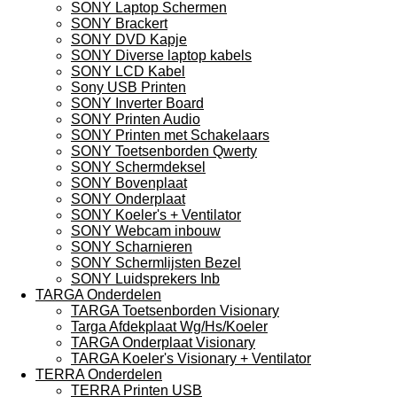
SONY Laptop Schermen
SONY Brackert
SONY DVD Kapje
SONY Diverse laptop kabels
SONY LCD Kabel
Sony USB Printen
SONY Inverter Board
SONY Printen Audio
SONY Printen met Schakelaars
SONY Toetsenborden Qwerty
SONY Schermdeksel
SONY Bovenplaat
SONY Onderplaat
SONY Koeler's + Ventilator
SONY Webcam inbouw
SONY Scharnieren
SONY Schermlijsten Bezel
SONY Luidsprekers Inb
TARGA Onderdelen
TARGA Toetsenborden Visionary
Targa Afdekplaat Wg/Hs/Koeler
TARGA Onderplaat Visionary
TARGA Koeler's Visionary + Ventilator
TERRA Onderdelen
TERRA Printen USB