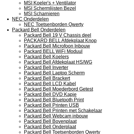
MSI Koeler's + Ventilator
MSI Schermlijsten Bezel
MSI Scharnieren
NEC Onderdelen
NEC Toetsenborden Qwerty
Packard Bell Onderdelen
Packard Bell 19 V Chassis deel
PACKARD BELL Afdekplaat Knop
Packard Bell Microfoon Inbouw
Packard BELL WiFi Moduul
Packard Bell Koelers
Packard Bell Afdekplaat HS/WG
Packard Bell Inverter
Packard Bell Laptop Scherm
Packard Bell Brackert
Packard Bell LCD Kabel
Packard Bell Moederbord Getest
Packard Bell DVD Kapje
Packard Bell Bluetooth Print
Packard Bell Printen USB
Packard Bell Printen met Schakelaar
Packard Bell Webcam inbouw
Packard Bell Bovenplaat
Packard Bell Onderplaat
Packard Bell Toetsenborden Qwerty