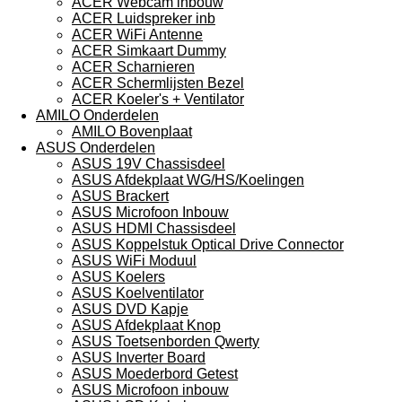
ACER Webcam inbouw
ACER Luidspreker inb
ACER WiFi Antenne
ACER Simkaart Dummy
ACER Scharnieren
ACER Schermlijsten Bezel
ACER Koeler's + Ventilator
AMILO Onderdelen
AMILO Bovenplaat
ASUS Onderdelen
ASUS 19V Chassisdeel
ASUS Afdekplaat WG/HS/Koelingen
ASUS Brackert
ASUS Microfoon Inbouw
ASUS HDMI Chassisdeel
ASUS Koppelstuk Optical Drive Connector
ASUS WiFi Moduul
ASUS Koelers
ASUS Koelventilator
ASUS DVD Kapje
ASUS Afdekplaat Knop
ASUS Toetsenborden Qwerty
ASUS Inverter Board
ASUS Moederbord Getest
ASUS Microfoon inbouw