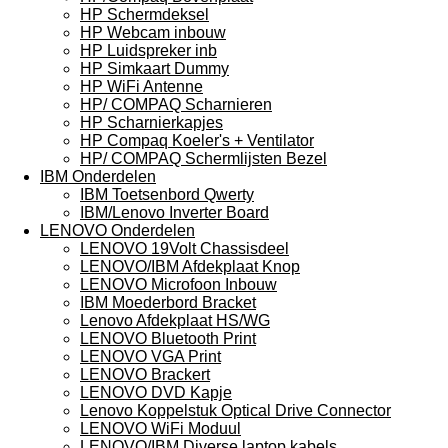
HP Schermdeksel
HP Webcam inbouw
HP Luidspreker inb
HP Simkaart Dummy
HP WiFi Antenne
HP/ COMPAQ Scharnieren
HP Scharnierkapjes
HP Compaq Koeler's + Ventilator
HP/ COMPAQ Schermlijsten Bezel
IBM Onderdelen
IBM Toetsenbord Qwerty
IBM/Lenovo Inverter Board
LENOVO Onderdelen
LENOVO 19Volt Chassisdeel
LENOVO/IBM Afdekplaat Knop
LENOVO Microfoon Inbouw
IBM Moederbord Bracket
Lenovo Afdekplaat HS/WG
LENOVO Bluetooth Print
LENOVO VGA Print
LENOVO Brackert
LENOVO DVD Kapje
Lenovo Koppelstuk Optical Drive Connector
LENOVO WiFi Moduul
LENOVO/IBM Diverse laptop kabels