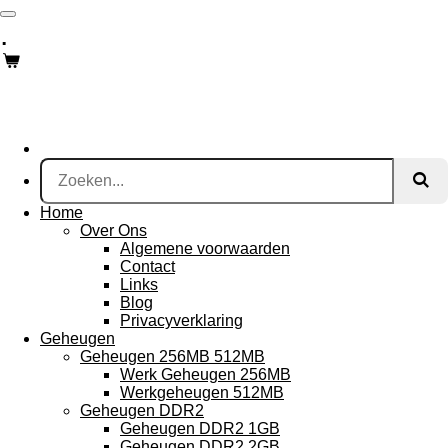
Ga
.
direct
naar
de
hoofdinhoud
Home
Over Ons
Algemene voorwaarden
Contact
Links
Blog
Privacyverklaring
Geheugen
Geheugen 256MB 512MB
Werk Geheugen 256MB
Werkgeheugen 512MB
Geheugen DDR2
Geheugen DDR2 1GB
Geheugen DDR2 2GB