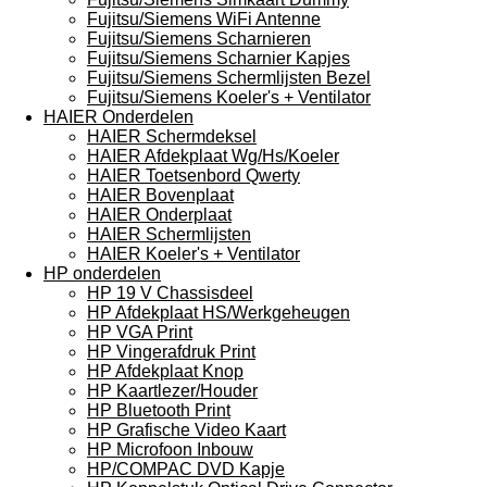
Fujitsu/Siemens WiFi Antenne
Fujitsu/Siemens Scharnieren
Fujitsu/Siemens Scharnier Kapjes
Fujitsu/Siemens Schermlijsten Bezel
Fujitsu/Siemens Koeler's + Ventilator
HAIER Onderdelen
HAIER Schermdeksel
HAIER Afdekplaat Wg/Hs/Koeler
HAIER Toetsenbord Qwerty
HAIER Bovenplaat
HAIER Onderplaat
HAIER Schermlijsten
HAIER Koeler's + Ventilator
HP onderdelen
HP 19 V Chassisdeel
HP Afdekplaat HS/Werkgeheugen
HP VGA Print
HP Vingerafdruk Print
HP Afdekplaat Knop
HP Kaartlezer/Houder
HP Bluetooth Print
HP Grafische Video Kaart
HP Microfoon Inbouw
HP/COMPAC DVD Kapje