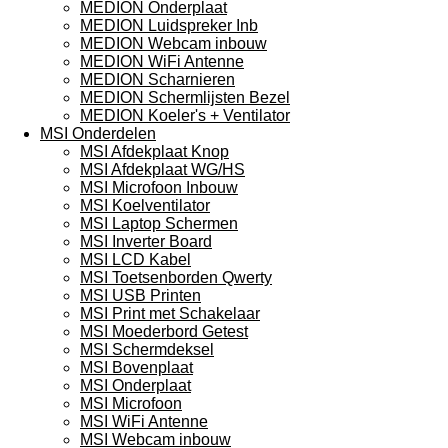
MEDION Onderplaat
MEDION Luidspreker Inb
MEDION Webcam inbouw
MEDION WiFi Antenne
MEDION Scharnieren
MEDION Schermlijsten Bezel
MEDION Koeler's + Ventilator
MSI Onderdelen
MSI Afdekplaat Knop
MSI Afdekplaat WG/HS
MSI Microfoon Inbouw
MSI Koelventilator
MSI Laptop Schermen
MSI Inverter Board
MSI LCD Kabel
MSI Toetsenborden Qwerty
MSI USB Printen
MSI Print met Schakelaar
MSI Moederbord Getest
MSI Schermdeksel
MSI Bovenplaat
MSI Onderplaat
MSI Microfoon
MSI WiFi Antenne
MSI Webcam inbouw