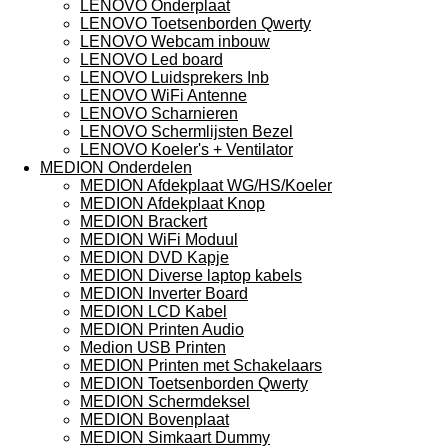
LENOVO Onderplaat
LENOVO Toetsenborden Qwerty
LENOVO Webcam inbouw
LENOVO Led board
LENOVO Luidsprekers Inb
LENOVO WiFi Antenne
LENOVO Scharnieren
LENOVO Schermlijsten Bezel
LENOVO Koeler's + Ventilator
MEDION Onderdelen
MEDION Afdekplaat WG/HS/Koeler
MEDION Afdekplaat Knop
MEDION Brackert
MEDION WiFi Moduul
MEDION DVD Kapje
MEDION Diverse laptop kabels
MEDION Inverter Board
MEDION LCD Kabel
MEDION Printen Audio
Medion USB Printen
MEDION Printen met Schakelaars
MEDION Toetsenborden Qwerty
MEDION Schermdeksel
MEDION Bovenplaat
MEDION Simkaart Dummy