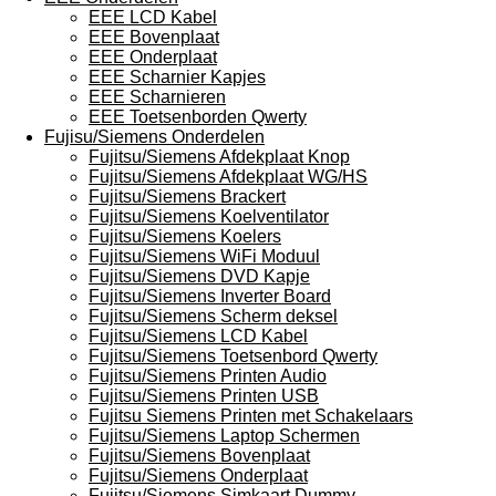
EEE LCD Kabel
EEE Bovenplaat
EEE Onderplaat
EEE Scharnier Kapjes
EEE Scharnieren
EEE Toetsenborden Qwerty
Fujisu/Siemens Onderdelen
Fujitsu/Siemens Afdekplaat Knop
Fujitsu/Siemens Afdekplaat WG/HS
Fujitsu/Siemens Brackert
Fujitsu/Siemens Koelventilator
Fujitsu/Siemens Koelers
Fujitsu/Siemens WiFi Moduul
Fujitsu/Siemens DVD Kapje
Fujitsu/Siemens Inverter Board
Fujitsu/Siemens Scherm deksel
Fujitsu/Siemens LCD Kabel
Fujitsu/Siemens Toetsenbord Qwerty
Fujitsu/Siemens Printen Audio
Fujitsu/Siemens Printen USB
Fujitsu Siemens Printen met Schakelaars
Fujitsu/Siemens Laptop Schermen
Fujitsu/Siemens Bovenplaat
Fujitsu/Siemens Onderplaat
Fujitsu/Siemens Simkaart Dummy