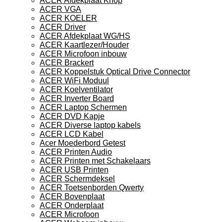
ACER Afdekplaat Knop
ACER VGA
ACER KOELER
ACER Driver
ACER Afdekplaat WG/HS
ACER Kaartlezer/Houder
ACER Microfoon inbouw
ACER Brackert
ACER Koppelstuk Optical Drive Connector
ACER WiFi Moduul
ACER Koelventilator
ACER Inverter Board
ACER Laptop Schermen
ACER DVD Kapje
ACER Diverse laptop kabels
ACER LCD Kabel
Acer Moederbord Getest
ACER Printen Audio
ACER Printen met Schakelaars
ACER USB Printen
ACER Schermdeksel
ACER Toetsenborden Qwerty
ACER Bovenplaat
ACER Onderplaat
ACER Microfoon