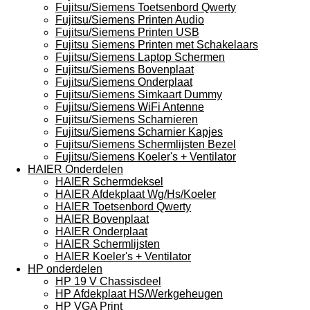
Fujitsu/Siemens Toetsenbord Qwerty
Fujitsu/Siemens Printen Audio
Fujitsu/Siemens Printen USB
Fujitsu Siemens Printen met Schakelaars
Fujitsu/Siemens Laptop Schermen
Fujitsu/Siemens Bovenplaat
Fujitsu/Siemens Onderplaat
Fujitsu/Siemens Simkaart Dummy
Fujitsu/Siemens WiFi Antenne
Fujitsu/Siemens Scharnieren
Fujitsu/Siemens Scharnier Kapjes
Fujitsu/Siemens Schermlijsten Bezel
Fujitsu/Siemens Koeler's + Ventilator
HAIER Onderdelen
HAIER Schermdeksel
HAIER Afdekplaat Wg/Hs/Koeler
HAIER Toetsenbord Qwerty
HAIER Bovenplaat
HAIER Onderplaat
HAIER Schermlijsten
HAIER Koeler's + Ventilator
HP onderdelen
HP 19 V Chassisdeel
HP Afdekplaat HS/Werkgeheugen
HP VGA Print