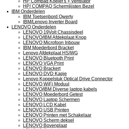
HP Compaq Koeler's + Ventilator
HP/ COMPAQ Schermlijsten Bezel
IBM Onderdelen
IBM Toetsenbord Qwerty
IBM/Lenovo Inverter Board
LENOVO Onderdelen
LENOVO 19Volt Chassisdeel
LENOVO/IBM Afdekplaat Knop
LENOVO Microfoon Inbouw
IBM Moederbord Bracket
Lenovo Afdekplaat HS/WG
LENOVO Bluetooth Print
LENOVO VGA Print
LENOVO Brackert
LENOVO DVD Kapje
Lenovo Koppelstuk Optical Drive Connector
LENOVO WiFi Moduul
LENOVO/IBM Diverse laptop kabels
LENOVO Moederbord Getest
LENOVO Laptop Schermen
LENOVO LCD Kabel
LENOVO USB Printen
LENOVO Printen met Schakelaar
LENOVO Scherm deksel
LENOVO Bovenplaat