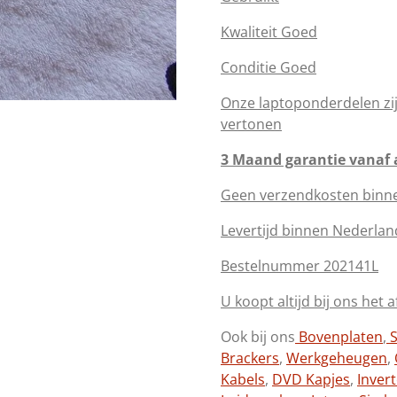
Kwaliteit Goed
Conditie Goed
Onze laptoponderdelen zi
vertonen
3 Maand garantie vanaf
Geen verzendkosten binn
Levertijd binnen Nederlan
Bestelnummer 202141L
U koopt altijd bij ons het 
Ook bij ons
Bovenplaten
,
S
Brackers
,
Werkgeheugen
,
Kabels
,
DVD Kapjes
,
Inver