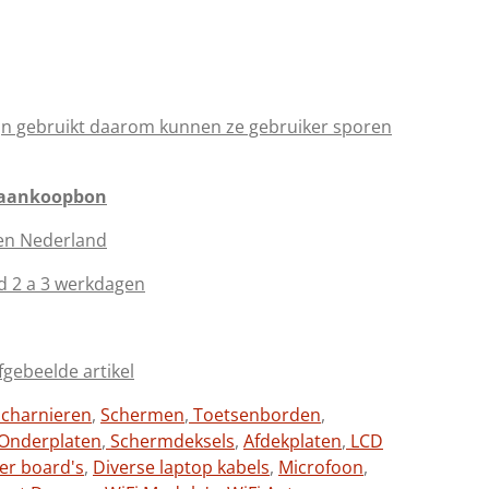
jn gebruikt daarom kunnen ze gebruiker sporen
 aankoopbon
en Nederland
d 2 a 3 werkdagen
afgebeelde artikel
charnieren
,
Schermen
,
Toetsenborden
,
Onderplaten
,
Schermdeksels
,
Afdekplaten
,
LCD
ter board's
,
Diverse laptop kabels
,
Microfoon
,