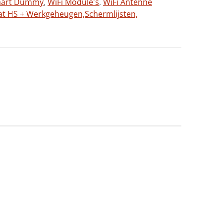
aart Dummy
,
WiFi Module's
,
WiFi Antenne
at HS + Werkgeheugen,
Schermlijsten,