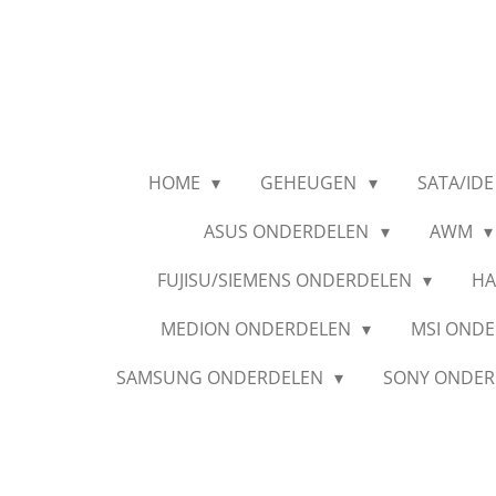
Ga
direct
naar
de
hoofdinhoud
HOME
GEHEUGEN
SATA/IDE
ASUS ONDERDELEN
AWM
FUJISU/SIEMENS ONDERDELEN
HA
MEDION ONDERDELEN
MSI OND
SAMSUNG ONDERDELEN
SONY ONDE