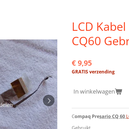
LCD Kabel
CQ60 Gebr
€ 9,95
GRATIS verzending
In winkelwagen
C
ompaq Pre
sario CQ 60
L
Gebruikt