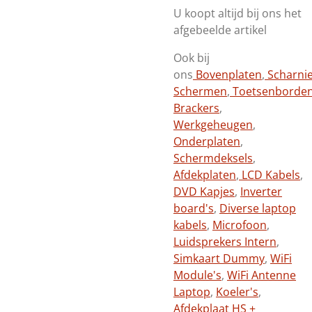
U koopt altijd bij ons het
afgebeelde artikel
Ook bij
ons
Bovenplaten
,
Scharni
Schermen
,
Toetsenborde
Brackers
,
Werkgeheugen
,
Onderplaten
,
Schermdeksels
,
Afdekplaten
,
LCD Kabels
,
DVD Kapjes
,
Inverter
board's
,
Diverse laptop
kabels
,
Microfoon
,
Luidsprekers Intern
,
Simkaart Dummy
,
WiFi
Module's
,
WiFi Antenne
Laptop
,
Koeler's
,
Afdekplaat HS +