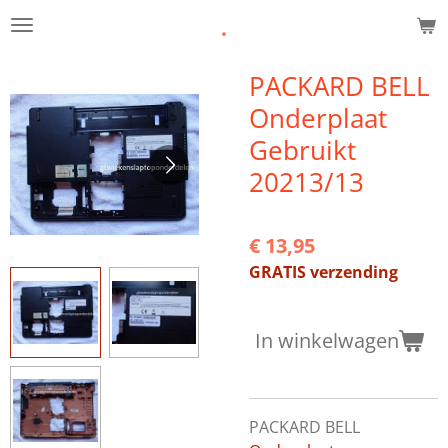
.
Ga
direct
naar
PACKARD BELL
de
Onderplaat
hoofdinhoud
Gebruikt
20213/13
€ 13,95
GRATIS verzending
In winkelwagen
PACKARD BELL