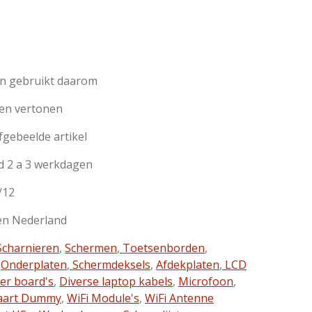
jn gebruikt daarom
en vertonen
afgebeelde artikel
d 2 a 3 werkdagen
/12
en Nederland
charnieren
,
Schermen
,
Toetsenborden
,
,
Onderplaten
,
Schermdeksels
,
Afdekplaten
,
LCD
ter board's
,
Diverse laptop kabels
,
Microfoon
,
aart Dummy
,
WiFi Module's
,
WiFi Antenne