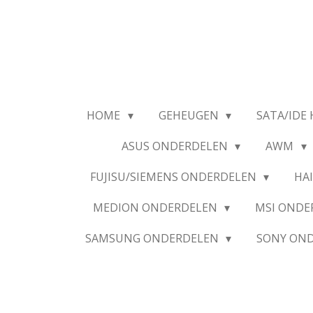
Ga
direct
naar
de
hoofdinhoud
HOME
GEHEUGEN
SATA/IDE 
ASUS ONDERDELEN
AWM
FUJISU/SIEMENS ONDERDELEN
HA
MEDION ONDERDELEN
MSI OND
SAMSUNG ONDERDELEN
SONY ON