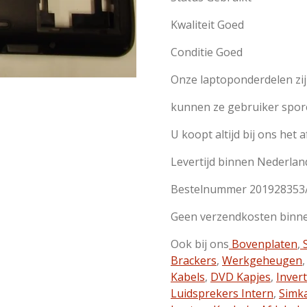
Kwaliteit Goed
Conditie Goed
Onze laptoponderdelen zi
kunnen ze gebruiker spor
U koopt altijd bij ons het 
Levertijd binnen Nederlan
Bestelnummer 201928353
Geen verzendkosten binn
Ook bij ons
Bovenplaten
,
S
Brackers
,
Werkgeheugen
Kabels
,
DVD Kapjes
,
Inver
Luidsprekers Intern
,
Simk