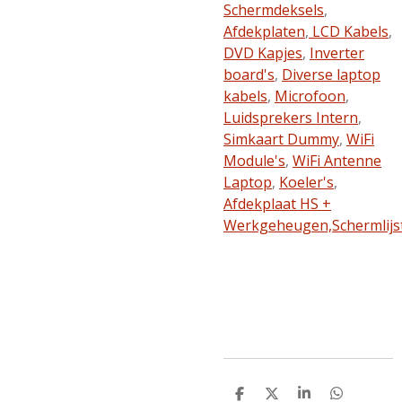
Schermdeksels
,
Afdekplaten
,
LCD Kabels
,
DVD Kapjes
,
Inverter
board's
,
Diverse laptop
kabels
,
Microfoon
,
Luidsprekers Intern
,
Simkaart Dummy
,
WiFi
Module's
,
WiFi Antenne
Laptop
,
Koeler's
,
Afdekplaat HS +
Werkgeheugen,
Schermlijs
D
D
S
D