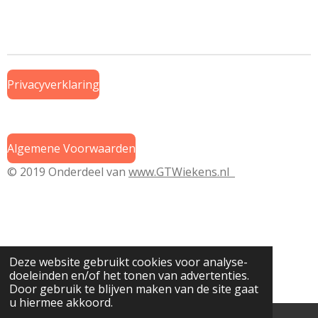
e
e
h
e
l
e
a
l
e
l
r
e
n
e
n
Privacyverklaring
Algemene Voorwaarden
© 2019 Onderdeel van
www.GTWiekens.nl
Deze website gebruikt cookies voor analyse-
doeleinden en/of het tonen van advertenties.
Door gebruik te blijven maken van de site gaat
u hiermee akkoord.