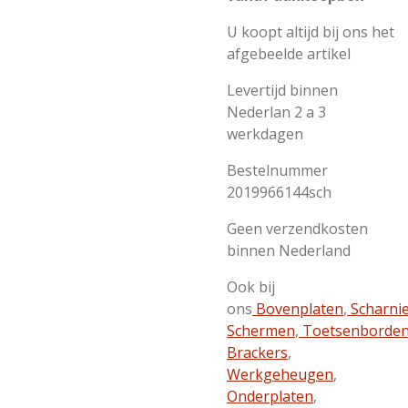
U koopt altijd bij ons het
afgebeelde artikel
Levertijd binnen
Nederlan 2 a 3
werkdagen
Bestelnummer
2019966144sch
Geen verzendkosten
binnen Nederland
Ook bij
ons
Bovenplaten
,
Scharni
Schermen
,
Toetsenborde
Brackers
,
Werkgeheugen
,
Onderplaten
,