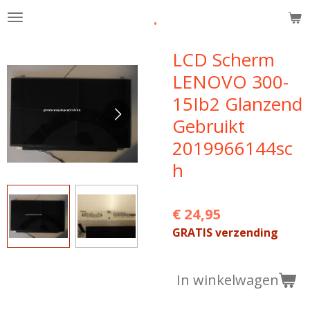
.
Ga
direct
naar
LCD Scherm
de
LENOVO 300-
hoofdinhoud
15Ib2 Glanzend
Gebruikt
2019966144sc
h
€ 24,95
GRATIS verzending
In winkelwagen