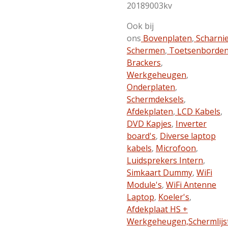
20189003kv
Ook bij
ons
Bovenplaten
,
Scharni
Schermen
,
Toetsenborde
Brackers
,
Werkgeheugen
,
Onderplaten
,
Schermdeksels
,
Afdekplaten
,
LCD Kabels
,
DVD Kapjes
,
Inverter
board's
,
Diverse laptop
kabels
,
Microfoon
,
Luidsprekers Intern
,
Simkaart Dummy
,
WiFi
Module's
,
WiFi Antenne
Laptop
,
Koeler's
,
Afdekplaat HS +
Werkgeheugen,
Schermlijs