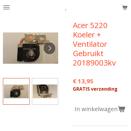
.
Ga
direct
naar
Acer 5220
de
Koeler +
hoofdinhoud
Ventilator
Gebruikt
20189003kv
€ 13,95
GRATIS verzending
In winkelwagen